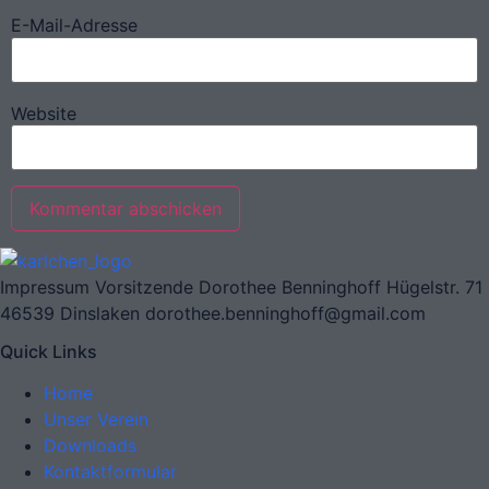
E-Mail-Adresse
Website
Impressum Vorsitzende Dorothee Benninghoff Hügelstr. 71
46539 Dinslaken dorothee.benninghoff@gmail.com
Quick Links
Home
Unser Verein
Downloads
Kontaktformular