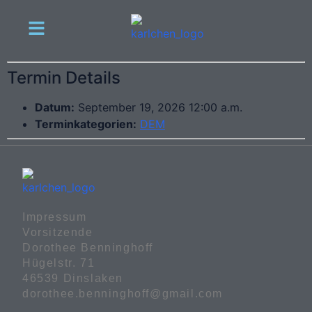
Termin Details
Datum:
September 19, 2026 12:00 a.m.
Terminkategorien:
DEM
Impressum

Vorsitzende

Dorothee Benninghoff

Hügelstr. 71

46539 Dinslaken

dorothee.benninghoff@gmail.com