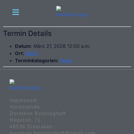
Termin Details
Datum:
März 21, 2026 12:00 a.m.
Ort:
Berlin
Terminkategorien:
Regio
Impressum

Vorsitzende

Dorothee Benninghoff

Hügelstr. 71

46539 Dinslaken

dorothee.benninghoff@gmail.com