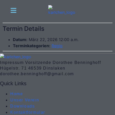
Termin Details
Datum:
März 22, 2026 12:00 a.m.
Terminkategorien:
Regio
Impressum Vorsitzende Dorothee Benninghoff
Hügelstr. 71 46539 Dinslaken
dorothee.benninghoff@gmail.com
Quick Links
Home
Unser Verein
Downloads
Kontaktformular